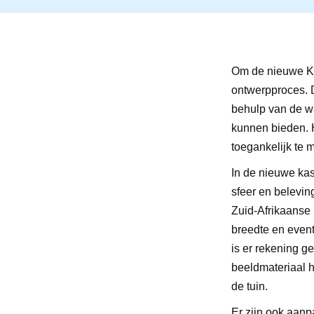
Om de nieuwe Kli
ontwerpproces. D
behulp van de wa
kunnen bieden. H
toegankelijk te 
In de nieuwe kas 
sfeer en belevin
Zuid-Afrikaanse 
breedte en event
is er rekening g
beeldmateriaal h
de tuin.
Er zijn ook aan