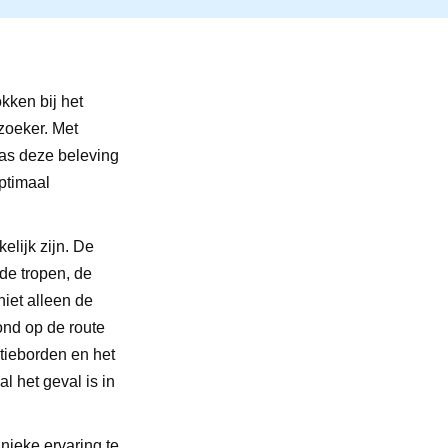
kken bij het
zoeker. Met
kas deze beleving
ptimaal
elijk zijn. De
 de tropen, de
niet alleen de
ond op de route
tieborden en het
l het geval is in
ieke ervaring te