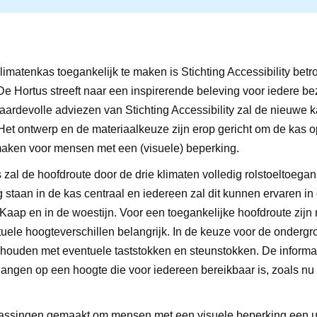
matenkas toegankelijk te maken is Stichting Accessibility betro
e Hortus streeft naar een inspirerende beleving voor iedere be
ardevolle adviezen van Stichting Accessibility zal de nieuwe 
et ontwerp en de materiaalkeuze zijn erop gericht om de kas o
maken voor mensen met een (visuele) beperking.
zal de hoofdroute door de drie klimaten volledig rolstoeltoegank
g staan in de kas centraal en iedereen zal dit kunnen ervaren in
Kaap en in de woestijn. Voor een toegankelijke hoofdroute zijn 
uele hoogteverschillen belangrijk. In de keuze voor de ondergr
ehouden met eventuele taststokken en steunstokken. De informa
angen op een hoogte die voor iedereen bereikbaar is, zoals nu a
passingen gemaakt om mensen met een visuele beperking een un