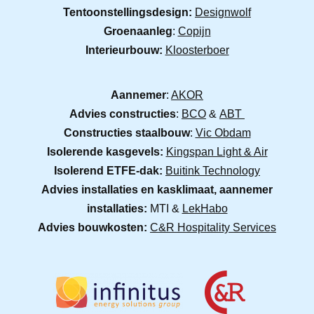
Tentoonstellingsdesign:
Designwolf
Groenaanleg
:
Copijn
Interieurbouw:
Kloosterboer
Aannemer
:
AKOR
Advies constructies
:
BCO
&
ABT
Constructies staalbouw
:
Vic Obdam
Isolerende kasgevels:
Kingspan Light & Air
Isolerend ETFE-dak:
Buitink Technology
Advies installaties en kasklimaat, aannemer
installaties:
MTI &
LekHabo
Advies bouwkosten:
C&R Hospitality Services