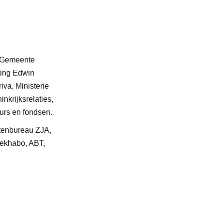
e Gemeente
ting Edwin
va, Ministerie
krijksrelaties,
urs en fondsen.
ctenbureau ZJA,
Lekhabo, ABT,