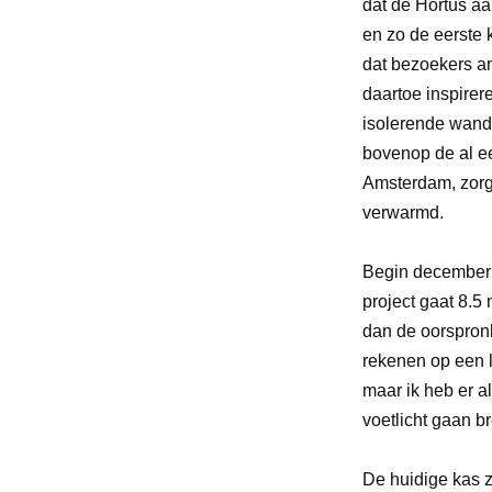
dat de Hortus aa
en zo de eerste 
dat bezoekers a
daartoe inspirere
isolerende wand
bovenop de al e
Amsterdam, zorgt
verwarmd.
Begin december 
project gaat 8.5
dan de oorspronk
rekenen op een l
maar ik heb er a
voetlicht gaan br
De huidige kas z