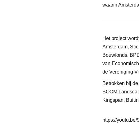
waarin Amsterdam
———————
Het project wor
Amsterdam, Stic
Bouwfonds, BPD C
van Economische
de Vereniging V
Betrokken bij de
BOOM Landscape,
Kingspan, Buiti
https://youtu.b