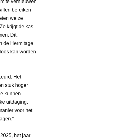
aam te vernieuwen
illen bereiken
eten we ze
Zo krijgt de kas
en. Dit,
n de Hermitage
asloos kan worden
keurd. Het
en stuk hoger
 we kunnen
ke uitdaging,
manier voor het
ragen.”
2025, het jaar