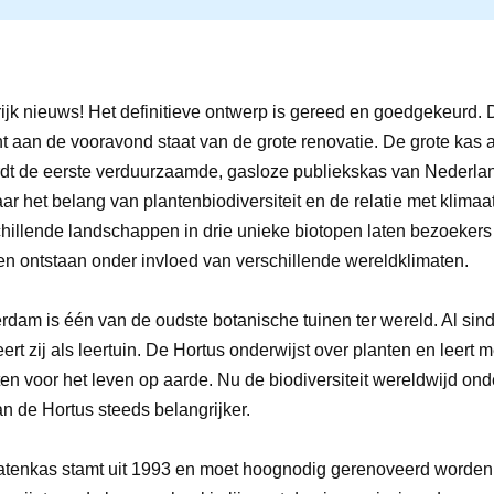
jk nieuws! Het definitieve ontwerp is gereed en goedgekeurd. D
t aan de vooravond staat van de grote renovatie. De grote kas
dt de eerste verduurzaamde, gasloze publiekskas van Nederla
r het belang van plantenbiodiversiteit en de relatie met klimaat
hillende landschappen in drie unieke biotopen laten bezoekers
n ontstaan onder invloed van verschillende wereldklimaten.
dam is één van de oudste botanische tuinen ter wereld. Al sind
ert zij als leertuin. De Hortus onderwijst over planten en leert 
en voor het leven op aarde. Nu de biodiversiteit wereldwijd onde
an de Hortus steeds belangrijker.
atenkas stamt uit 1993 en moet hoognodig gerenoveerd worde