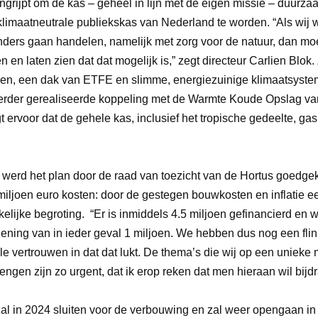
ngrijpt om de kas – geheel in lijn met de eigen missie – duurz
klimaatneutrale publiekskas van Nederland te worden. “Als wij w
nders gaan handelen, namelijk met zorg voor de natuur, dan mo
n en laten zien dat dat mogelijk is,” zegt directeur Carlien Blok. 
en, een dak van ETFE en slimme, energiezuinige klimaatsystem
erder gerealiseerde koppeling met de Warmte Koude Opslag va
 ervoor dat de gehele kas, inclusief het tropische gedeelte, g
werd het plan door de raad van toezicht van de Hortus goedge
 miljoen euro kosten: door de gestegen bouwkosten en inflatie e
elijke begroting. “Er is inmiddels 4.5 miljoen gefinancierd en
ening van in ieder geval 1 miljoen. We hebben dus nog een flin
lle vertrouwen in dat dat lukt. De thema’s die wij op een unieke 
engen zijn zo urgent, dat ik erop reken dat men hieraan wil bijd
al in 2024 sluiten voor de verbouwing en zal weer opengaan in 