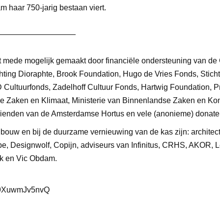
 haar 750-jarig bestaan viert.
——————————
dt mede mogelijk gemaakt door financiële ondersteuning van d
hting Dioraphte, Brook Foundation, Hugo de Vries Fonds, Stich
ultuurfonds, Zadelhoff Cultuur Fonds, Hartwig Foundation, Pri
 Zaken en Klimaat, Ministerie van Binnenlandse Zaken en Konin
rienden van de Amsterdamse Hortus en vele (anonieme) donate
 bouw en bij de duurzame vernieuwing van de kas zijn: archite
 Designwolf, Copijn, adviseurs van Infinitus, CRHS, AKOR, 
nk en Vic Obdam.
e/9XuwmJv5nvQ