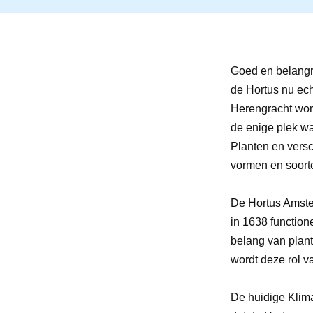
Goed en belangri
de Hortus nu ech
Herengracht wor
de enige plek waa
Planten en versc
vormen en soorte
De Hortus Amster
in 1638 functione
belang van plant
wordt deze rol v
De huidige Klim