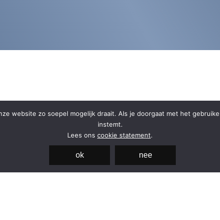
ze website zo soepel mogelijk draait. Als je doorgaat met het gebruik
instemt.
missie/visie
collectiebeheer
Lees ons
cookie statement
.
duurzaamheid
vacatures
ok
nee
an 2A
partners
privacy statement
m
erfgoed
algemene voorwaarde