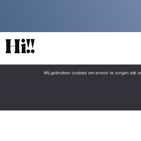
Hi!!
Wij gebruiken cookies om ervoor te zorgen dat on
contact
Hortus Botanicus
Plantage Middenla
1018DD Amsterda