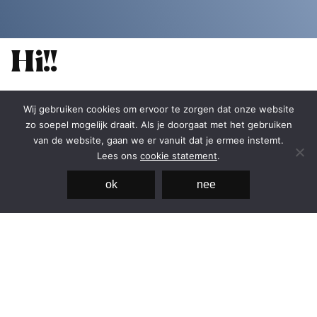
Hi!!
Wij gebruiken cookies om ervoor te zorgen dat onze website
zo soepel mogelijk draait. Als je doorgaat met het gebruiken
van de website, gaan we er vanuit dat je ermee instemt.
Lees ons
cookie statement
.
contact
ok
nee
Hortus Botanicus
Plantage Middenlaan 2A
1018DD Amsterdam
missie/visie
duurzaamheid
partners
erfgoed