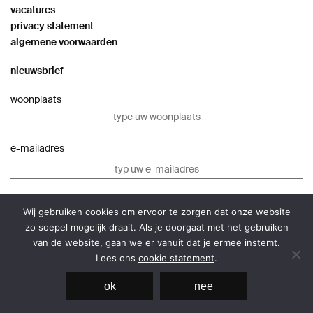
vacatures
privacy statement
algemene voorwaarden
nieuwsbrief
woonplaats
e-mailadres
Wij gebruiken cookies om ervoor te zorgen dat onze website
zo soepel mogelijk draait. Als je doorgaat met het gebruiken
van de website, gaan we er vanuit dat je ermee instemt.
Lees ons
cookie statement
.
Website ontwikkeling
door Eenvoud.
ok
nee