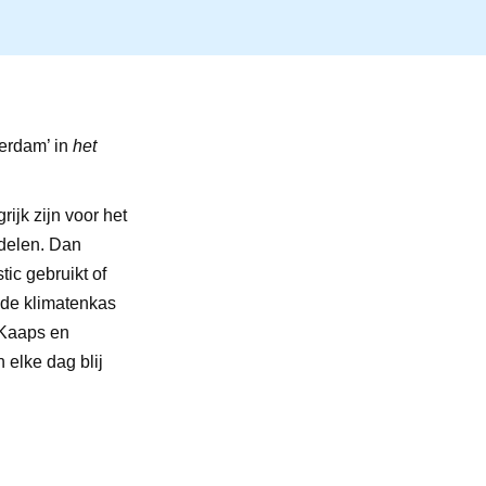
terdam’ in
het
ijk zijn voor het
ndelen. Dan
tic gebruikt of
t de klimatenkas
 Kaaps en
 elke dag blij