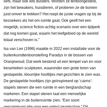
liefs, maar ook iets duisters. Worden ze tentoongesteld,
zijn het bewakers, huisdieren, of proberen ze de bomen
juist omver te trekken? Het roept de juiste vragen op bij de
bezoekers als het om ruimte gaat. Ook geeft het een
mogelijk, science fiction-achtig scenario over een tijdperk
dat nog komen gaat, waarin het leefgebied op de wereld
totaal verschoven is.”
Isa van Lier (1996) maakte in 2022 een installatie voor de
buitenkunsttentoonstelling Paradys in de bossen van
Oranjewoud. Dat werk bestond uit een tempel van en voor
keramieken sculpturen, waaronder een grote toren van
gestapelde, kleurrijke hoofdjes met gezichten te zien was.
De gestapelde hoofdjes zijn geïnspireerd op ‘cairns’:
stapels stenen die een ruimte in een berglandschap
markeren. Een stapel stenen laat een menselijke
markering in de buitenruimte zien. “Een soort
oercommunicatie voor een select gezelschap.” Dit