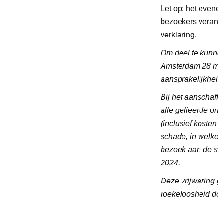
Let op: het even
bezoekers verant
verklaring.
Om deel te kunne
Amsterdam 28 ma
aansprakelijkhei
Bij het aanschaf
alle gelieerde o
(inclusief koste
schade, in welke
bezoek aan de si
2024.
Deze vrijwaring 
roekeloosheid do