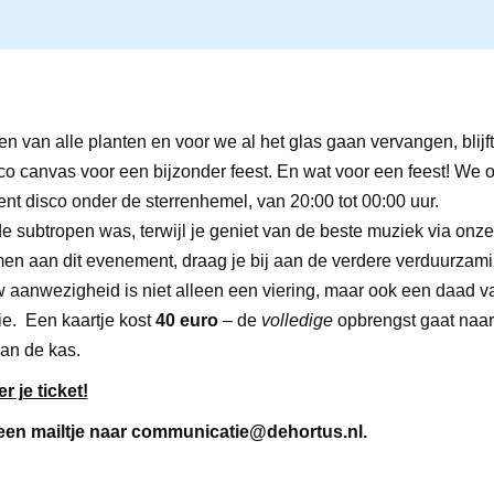
en van alle planten en voor we al het glas gaan vervangen, blijf
co canvas voor een bijzonder feest. En wat voor een feest! We 
lent disco onder de sterrenhemel, van 20:00 tot 00:00 uur.
e subtropen was, terwijl je geniet van de beste muziek via onze
en aan dit evenement, draag je bij aan de verdere verduurzami
 aanwezigheid is niet alleen een viering,
maar ook een daad v
ie.
Een kaartje kost
40 euro
– de
volledige
opbrengst gaat naar
an de kas.
r je ticket!
en mailtje naar
communicatie@dehortus.nl
.