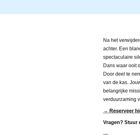
Na het verwijder
achter. Een blan
spectaculaire si
Dans waar ooit d
Door deel te nem
van de kas. Jouw
belangrijke miss
verduurzaming v
→
Reserveer hie
Vragen? Stuur e
—