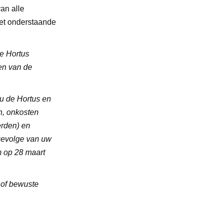
an alle
met onderstaande
e Hortus
en van de
 u de Hortus en
n, onkosten
erden) en
 gevolge van uw
m op 28 maart
 of bewuste